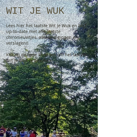
WIT JE WUK
Lees hier het laatste Wit Je Wuk en blijf
up-to-date met alle laatste
chironieuwtjes, aankondigingen en
verslagen!!
Klik op de rode knop om om het laatste
Wit Je Wuk te bekijken.