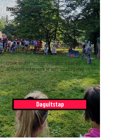
Inschrijvingen
Voor de weekends en voor het kamp gaan
we tenminste 2x langs bij u thuis, mocht
u die 2x niet thuis zijn dan laten we een
brief achter waardoor jullie dan
opgebeld worden en nog altijd kunnen
inschrijven
(zoek onder 'inschrijvingen' naar de
activiteit waarvoor je wilt inschrijven)
Daguitstap